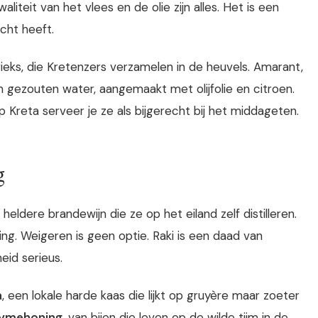
liteit van het vlees en de olie zijn alles. Het is een
cht heeft.
Grieks, die Kretenzers verzamelen in de heuvels. Amarant,
 gezouten water, aangemaakt met olijfolie en citroen.
p Kreta serveer je ze als bijgerecht bij het middageten.
g
eldere brandewijn die ze op het eiland zelf distilleren.
ting. Weigeren is geen optie. Raki is een daad van
eid serieus.
a
, een lokale harde kaas die lijkt op gruyère maar zoeter
ymehoning
, van bijen die leven op de wilde tijm in de