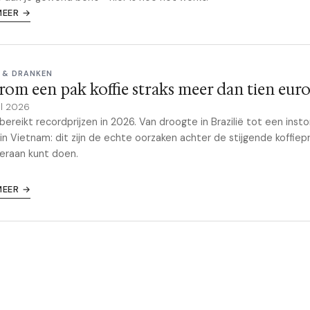
MEER →
E & DRANKEN
om een pak koffie straks meer dan tien euro
il 2026
 bereikt recordprijzen in 2026. Van droogte in Brazilië tot een inst
in Vietnam: dit zijn de echte oorzaken achter de stijgende koffiepr
j eraan kunt doen.
MEER →