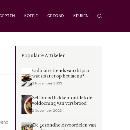
CEPTEN
KOFFIE
GEZOND
KEUKEN
Populaire Artikelen
Culinaire trends van dit jaar:
wat staat er op het menu?
2 November 2023
Zelf brood bakken: ontdek de
voldoening van vers brood
2 November 2023
ssend
De gezondheidsvoordelen van