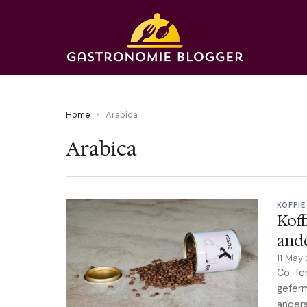
Home
›
Arabica
Arabica
KOFFI
Koff
and
11 May
Co-fer
geferm
anders