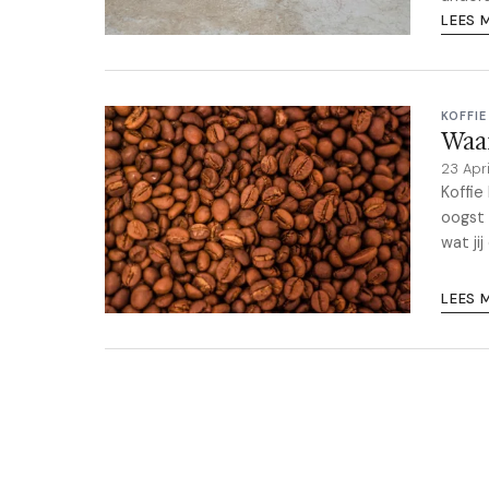
LEES 
KOFFI
Waar
23 Apr
Koffie
oogst 
wat ji
LEES 