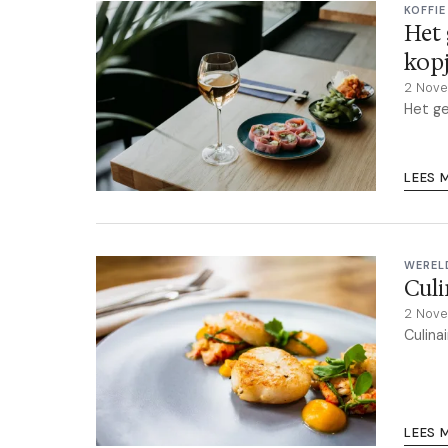
KOFFI
Het 
kop
2 Nov
Het ge
LEES 
WEREL
Culi
2 Nov
Culina
LEES 