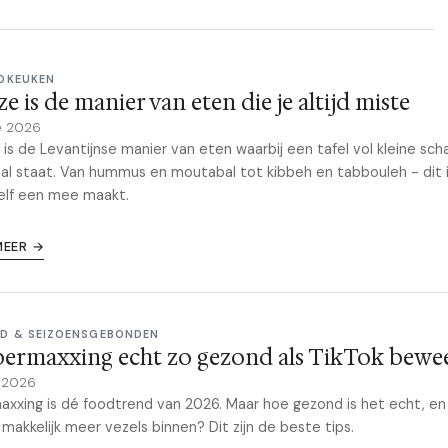
DKEUKEN
e is de manier van eten die je altijd miste
e 2026
is de Levantijnse manier van eten waarbij een tafel vol kleine scha
al staat. Van hummus en moutabal tot kibbeh en tabbouleh - dit 
zelf een mee maakt.
MEER →
D & SEIZOENSGEBONDEN
ibermaxxing echt zo gezond als TikTok bewe
l 2026
axxing is dé foodtrend van 2026. Maar hoe gezond is het echt, en
je makkelijk meer vezels binnen? Dit zijn de beste tips.