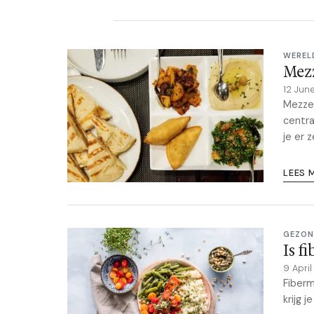
WEREL
Mezz
12 Jun
Mezze 
centra
je er 
LEES 
GEZON
Is f
9 Apri
Fiberm
krijg 