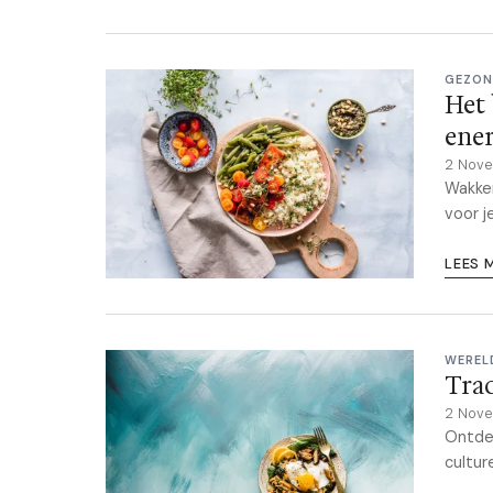
GEZON
Het 
ener
2 Nov
Wakke
voor j
LEES 
WEREL
Trad
2 Nov
Ontdek
cultur