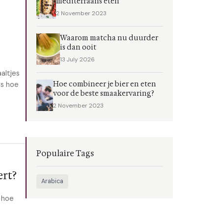
mediterraans eten
2 November 2023
Waarom matcha nu duurder
is dan ooit
13 July 2026
altjes
Hoe combineer je bier en eten
is hoe
voor de beste smaakervaring?
2 November 2023
Populaire Tags
ert?
Arabica
 hoe