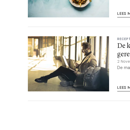
LEES 
RECEP
De k
ger
2 Nov
De mag
LEES 