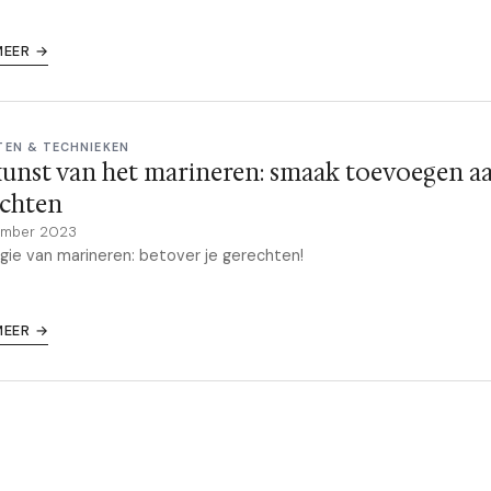
MEER →
TEN & TECHNIEKEN
unst van het marineren: smaak toevoegen aa
echten
ember 2023
ie van marineren: betover je gerechten!
MEER →