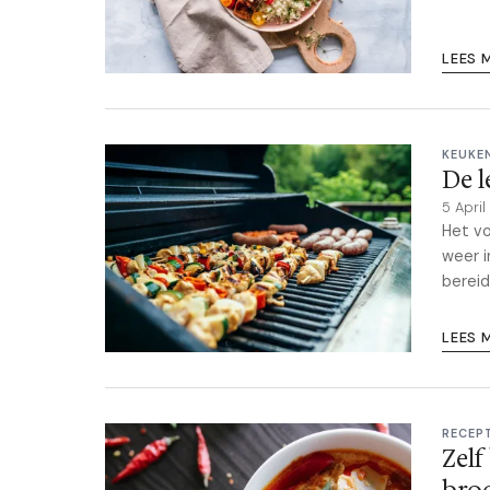
LEES 
KEUKE
De l
5 Apri
Het vo
weer i
bereid
LEES 
RECEP
Zelf