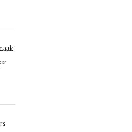
maak!
zoen
t
rs