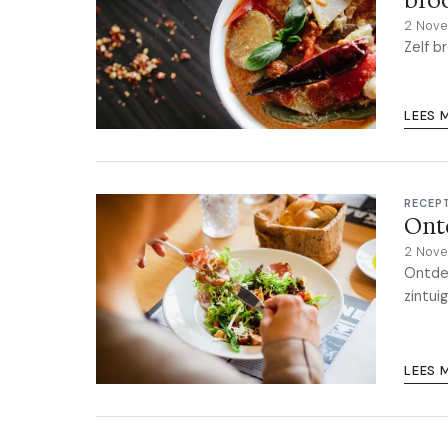
bro
2 Nov
Zelf b
LEES 
RECEP
Ontd
2 Nov
Ontdek
zintui
LEES 