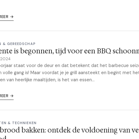
MEER →
N & GEREEDSCHAP
ente is begonnen, tijd voor een BBQ schoon
l 2024
orjaar staat voor de deur en dat betekent dat het barbecue sei
n volle gang is! Maar voordat je je grill aansteekt en begint met he
en van heerlijke maaltijden, is het van essen...
MEER →
TEN & TECHNIEKEN
 brood bakken: ontdek de voldoening van ve