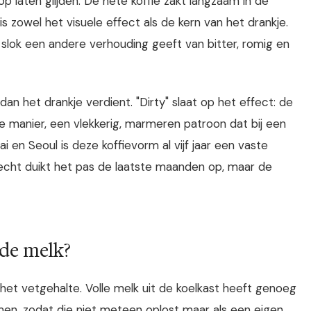
laten glijden. De hete koffie zakt langzaam in de
s zowel het visuele effect als de kern van het drankje.
 slok een andere verhouding geeft van bitter, romig en
dan het drankje verdient. "Dirty" slaat op het effect: de
 manier, een vlekkerig, marmeren patroon dat bij een
 en Seoul is deze koffievorm al vijf jaar een vaste
cht duikt het pas de laatste maanden op, maar de
de melk?
het vetgehalte. Volle melk uit de koelkast heeft genoeg
n, zodat die niet meteen oplost maar als een eigen