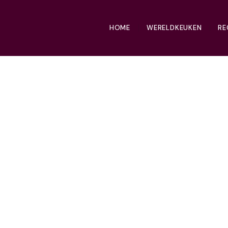
HOME
WERELDKEUKEN
RE
e Aziatische
 dit moment