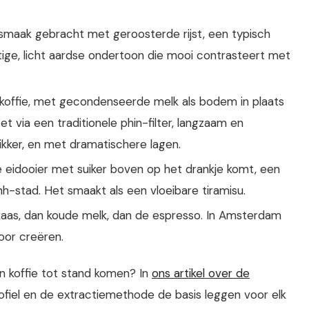
smaak gebracht met geroosterde rijst, een typisch
ige, licht aardse ondertoon die mooi contrasteert met
offie, met gecondenseerde melk als bodem in plaats
t via een traditionele phin-filter, langzaam en
ikker, en met dramatischere lagen.
e eidooier met suiker boven op het drankje komt, een
h-stad. Het smaakt als een vloeibare tiramisu.
aas, dan koude melk, dan de espresso. In Amsterdam
voor creëren.
an koffie tot stand komen? In
ons artikel over de
ofiel en de extractiemethode de basis leggen voor elk