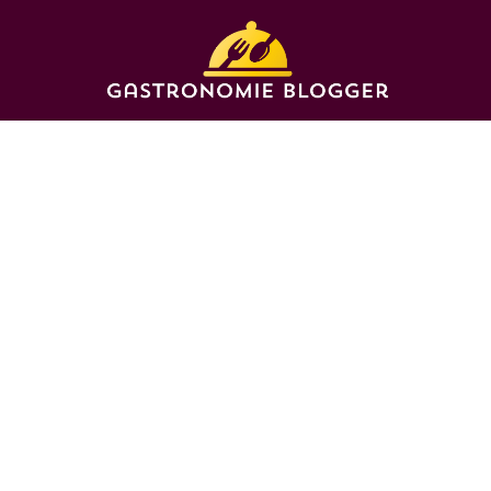
KOFFIE & DRANKEN
Dirty coffee is d
koffietrend van