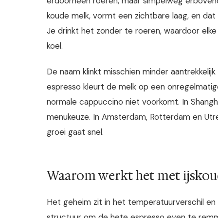
erdoorheen roeren, maar simpelweg erbovenop 
koude melk, vormt een zichtbare laag, en dat i
Je drinkt het zonder te roeren, waardoor elke
koel.
De naam klinkt misschien minder aantrekkelijk 
espresso kleurt de melk op een onregelmatige
normale cappuccino niet voorkomt. In Shanghai
menukeuze. In Amsterdam, Rotterdam en Utre
groei gaat snel.
Waarom werkt het met ijskou
Het geheim zit in het temperatuurverschil en 
structuur om de hete espresso even te remme