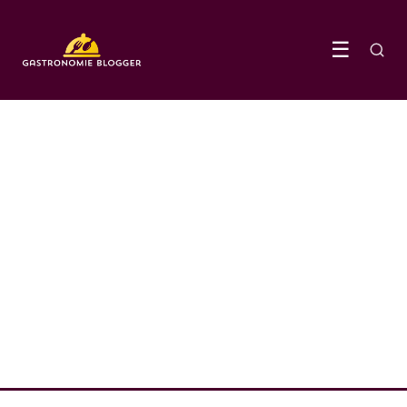
☰
KOFFIE & DRANKEN
Het belang van hydratatie
en de beste drankjes voor je
lichaam
2 November 2023
·
3 min leestijd