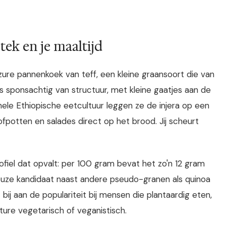
estek en je maaltijd
t zure pannenkoek van teff, een kleine graansoort die van
 is sponsachtig van structuur, met kleine gaatjes aan de
nele Ethiopische eetcultuur leggen ze de injera op een
fpotten en salades direct op het brood. Jij scheurt
fiel dat opvalt: per 100 gram bevat het zo'n 12 gram
ieuze kandidaat naast andere pseudo-granen als quinoa
bij aan de populariteit bij mensen die plantaardig eten,
ture vegetarisch of veganistisch.