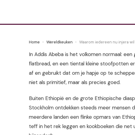
3 June 2026
·
7 min leestijd
Home
›
Wereldkeuken
›
Waarom iedereen nu injera wil
In Addis Abeba is het volkomen normaal: een 
flatbread, en een tiental kleine stoofpotten
af en gebruikt dat om je hapje op te scheppe
niet als primitief, maar als precies goed.
Buiten Ethiopië en de grote Ethiopische dia
Stockholm ontdekken steeds meer mensen dit 
meerdere landen een flinke opmars van Ethiopi
teff in het rek leggen en kookboeken die ne