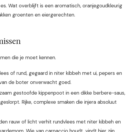
s. Wat overblijft is een aromatisch, oranjegoudkleurig
bakken groenten en eiergerechten.
missen
namen die je moet kennen.
lees of rund, gegaard in niter kibbeh met ui, pepers en
t van de boter onverwacht goed.
ngzaam gestoofde kippenpoot in een dikke berbere-saus,
eslorpt. Rijke, complexe smaken die injera absoluut
eden rauw of licht verhit rundvlees met niter kibbeh en
 kardemom. Wie van carpaccio houdt, vindt hier zijn