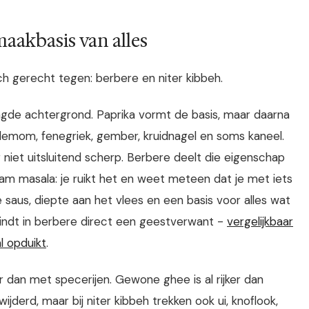
maakbasis van alles
sch gerecht tegen: berbere en niter kibbeh.
aagde achtergrond. Paprika vormt de basis, maar daarna
rdemom, fenegriek, gember, kruidnagel en soms kaneel.
 niet uitsluitend scherp. Berbere deelt die eigenschap
am masala: je ruikt het en weet meteen dat je met iets
 saus, diepte aan het vlees en een basis voor alles wat
vindt in berbere direct een geestverwant -
vergelijkbaar
l opduikt
.
r dan met specerijen. Gewone ghee is al rijker dan
derd, maar bij niter kibbeh trekken ook ui, knoflook,