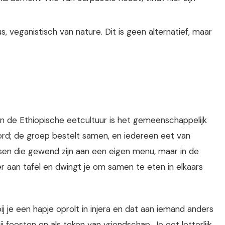
s, veganistisch van nature. Dit is geen alternatief, maar
 de Ethiopische eetcultuur is het gemeenschappelijk
 bord; de groep bestelt samen, en iedereen eet van
nsen die gewend zijn aan een eigen menu, maar in de
er aan tafel en dwingt je om samen te eten in elkaars
j je een hapje oprolt in injera en dat aan iemand anders
 feesten en als teken van vriendschap. Je eet letterlijk