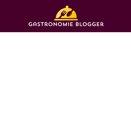
WERELDKEUKEN
Waarom iedereen 
eten