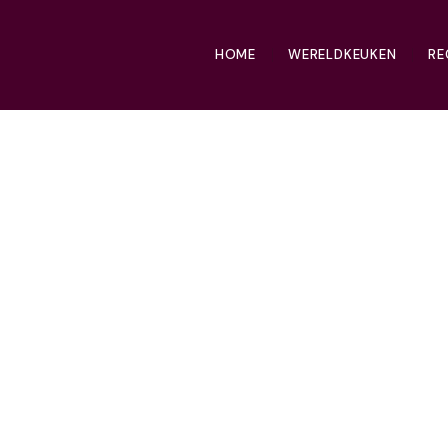
HOME
WERELDKEUKEN
RE
nu injera wil